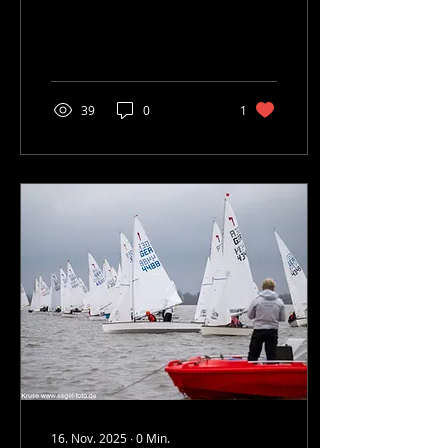
39
0
1
16. Nov. 2025
∙
0
Min.