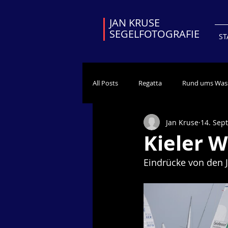
JAN KRUSE
SEGELFOTOGRAFIE
ST
All Posts
Regatta
Rund ums Was
Jan Kruse
14. Sept
Kieler 
Eindrücke von den J/