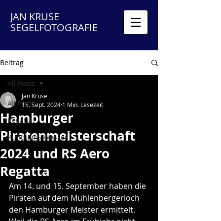
JAN KRUSE
SEGELFOTOGRAFIE
Beitrag
All Posts
Jan Kruse
All Posts
15. Sept. 2024
1 Min. Lesezeit
Hamburger
Regatta
Piratenmeisterschaft
Rund ums Wasser
2024 und RS Aero
Regatta
Am 14. und 15. September haben die 
Piraten auf dem Mühlenbergerloch 
den Hamburger Meister ermittelt. 