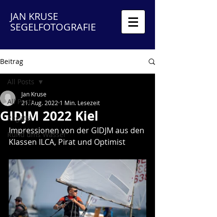
JAN KRUSE
SEGELFOTOGRAFIE
Beitrag
All Posts
Jan Kruse
All Posts
21. Aug. 2022
1 Min. Lesezeit
GIDJM 2022 Kiel
Regatta
Impressionen von der GIDJM aus den 
Rund ums Wasser
Klassen ILCA, Pirat und Optimist